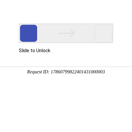
公司简介
新闻中心
产品中心
服务案例
公司动态
行业动态
常见问题
里面的冷轧板和热轧板是什么？有什么区
有冷轧钢或者热轧钢这些词，那么究竟什么是冷轧热轧？