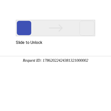
公司简介
新闻中心
产品中心
服务案例
公司动态
行业动态
常见问题
的PA66到底是个什么材料？
PA610、PA612、PAl010等，以及近几年开发的半芳香族尼龙PA6T和特种