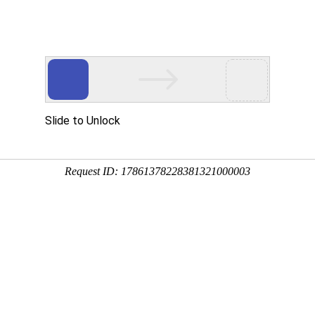
公司简介
新闻中心
产品中心
服务案例
未查询到任何数据!
先生）
首页
公司简
018-2020 PbootCMS All Rights Reserved. 网站备案号：
粤ICP备202101