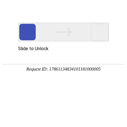
01
产品中心
课桌椅
影院椅
礼堂
服务创造价值、存在造就未来