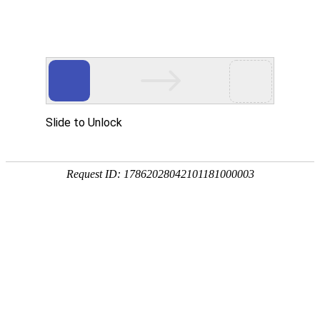
礼堂座椅案例
影院座椅案例
课桌椅案例
未查询到任何数据!
电话：